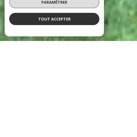
PARAMÉTRER
TOUT ACCEPTER
Agence immobilière
Lourdes, Argelès-Gazost, Tarbes,
Pontacq et Cauterets
5
a
gences immobilières à Lourdes, Argelès-
Gazost, Tarbes, Pontacq et Cauterets.
Une
équipe de
18 conseillers
spécialistes dans les
domaines de la
gestion, syndic de copropriété,
vente, location, viager, commerces
, pour tout