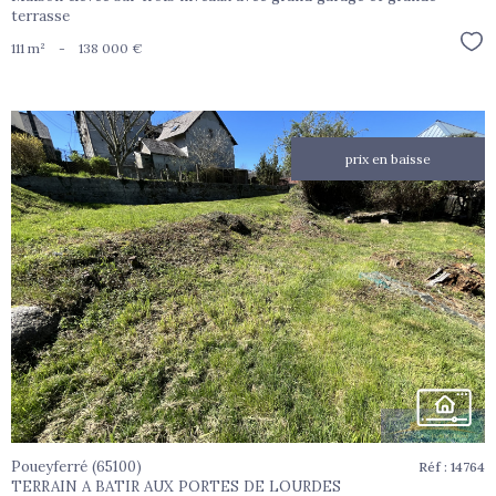
terrasse
Sél
111 m²
-
138 000 €
prix en baisse
voir le
bien
Poueyferré (65100)
Réf : 14764
TERRAIN A BATIR AUX PORTES DE LOURDES