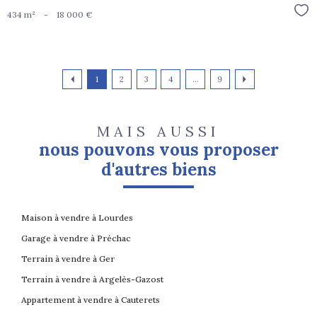
Sél
434 m²
-
18 000 €
1
2
3
4
...
9
MAIS AUSSI
nous pouvons vous proposer
d'autres biens
Maison à vendre à Lourdes
Garage à vendre à Préchac
Terrain à vendre à Ger
Terrain à vendre à Argelès-Gazost
Appartement à vendre à Cauterets