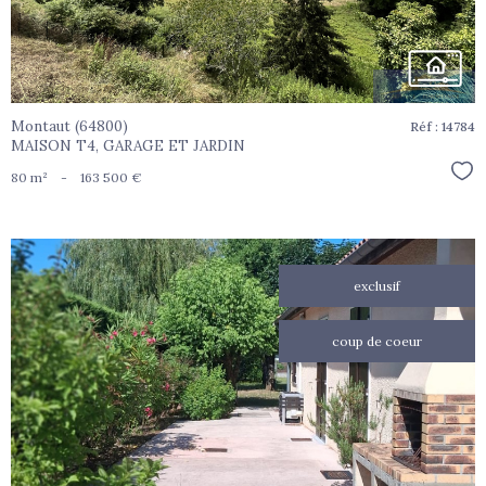
Montaut (64800)
Réf : 14784
MAISON T4, GARAGE ET JARDIN
Sél
80 m²
-
163 500 €
exclusif
coup de coeur
voir le
bien