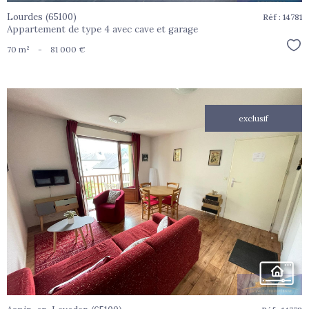
Lourdes (65100)
Réf : 14781
Appartement de type 4 avec cave et garage
Sél
70 m²
-
81 000 €
exclusif
voir le
bien