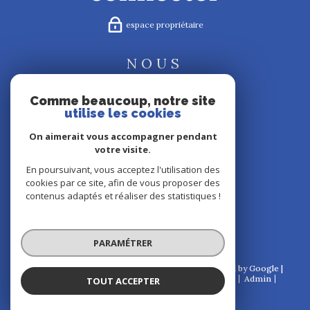
espace propriétaire
NOUS
suivre
Comme beaucoup, notre site
utilise les cookies
On aimerait vous accompagner pendant
votre visite.
NOUS
En poursuivant, vous acceptez l'utilisation des
cookies par ce site, afin de vous proposer des
adhérons
contenus adaptés et réaliser des statistiques !
PARAMÉTRER
© 2026 | Tous droits réservés | Traduction powered by Google |
Nos honoraires
Plan du site
Mentions légales
Admin
TOUT ACCEPTER
Partenaires
Politique RGPD
Cookies