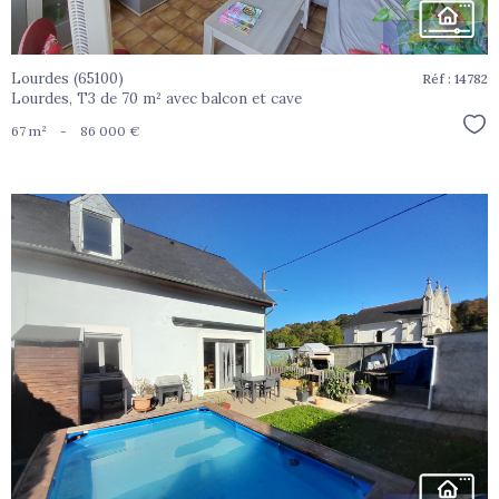
Lourdes (65100)
Réf : 14782
Lourdes, T3 de 70 m² avec balcon et cave
Sél
67 m²
-
86 000 €
voir le
bien