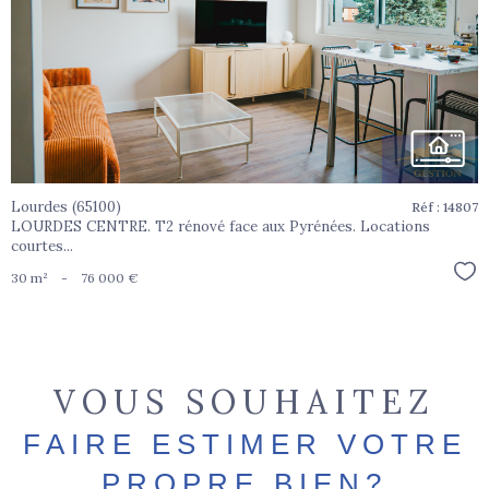
bien
Lourdes (65100)
Réf : 14807
LOURDES CENTRE. T2 rénové face aux Pyrénées. Locations
courtes...
Sél
30 m²
-
76 000 €
VOUS SOUHAITEZ
FAIRE ESTIMER VOTRE
PROPRE BIEN?