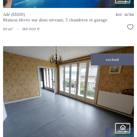
Adé (65100)
Réf : 14786
Maison élevée sur deux niveaux, 3 chambres et garage
Sél
89 m²
-
189 000 €
exclusif
voir le
bien