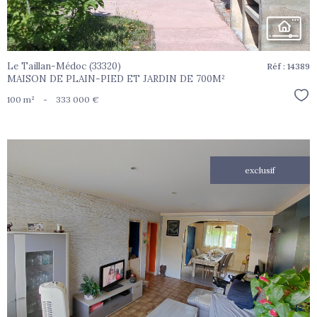
Le Taillan-Médoc (33320)
Réf : 14389
MAISON DE PLAIN-PIED ET JARDIN DE 700M²
Sél
100 m²
-
333 000 €
exclusif
voir le
bien