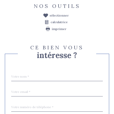
NOS OUTILS
sélectionner
calculatrice
imprimer
CE BIEN VOUS
intéresse ?
Nom
Fieldset
*
par
défaut
email
*
Téléphone
*