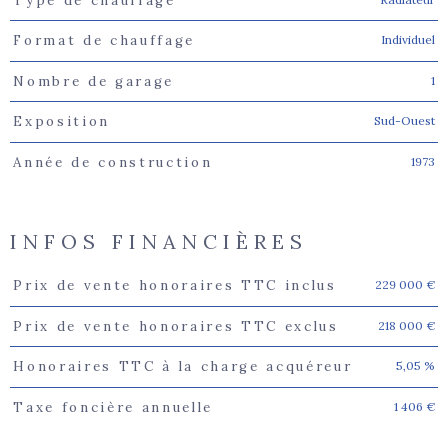
Type de chauffage
Individuel
Format de chauffage
1
Nombre de garage
Sud-Ouest
Exposition
1973
Année de construction
INFOS FINANCIÈRES
229 000 €
Prix de vente honoraires TTC inclus
Caractéristiques
Valeurs
218 000 €
Prix de vente honoraires TTC exclus
5,05 %
Honoraires TTC à la charge acquéreur
1 406 €
Taxe foncière annuelle