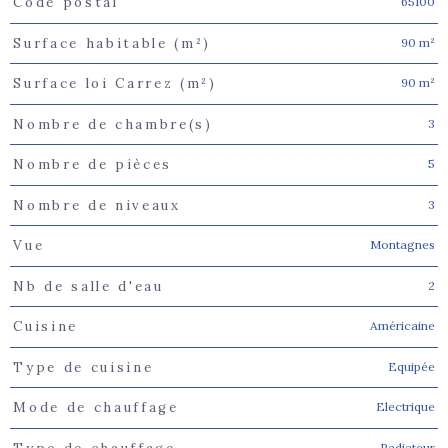
65100
Code postal
Caractéristiques
Valeurs
90 m²
Surface habitable (m²)
90 m²
Surface loi Carrez (m²)
3
Nombre de chambre(s)
5
Nombre de pièces
3
Nombre de niveaux
Montagnes
Vue
2
Nb de salle d'eau
Américaine
Cuisine
Equipée
Type de cuisine
Electrique
Mode de chauffage
Radiateur