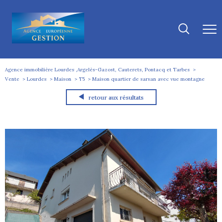
Agence immobilière Lourdes ,Argelès-Gazost, Cauterets, Pontacq et Tarbes
Vente
Lourdes
Maison
T5
Maison quartier de sarsan avec vue montagne
retour aux résultats