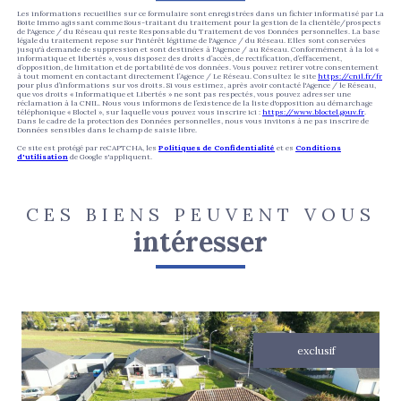
Les informations recueillies sur ce formulaire sont enregistrées dans un fichier informatisé par La
Boite Immo agissant comme Sous-traitant du traitement pour la gestion de la clientèle/prospects
de l'Agence / du Réseau qui reste Responsable du Traitement de vos Données personnelles. La base
légale du traitement repose sur l'intérêt légitime de l'Agence / du Réseau. Elles sont conservées
jusqu'à demande de suppression et sont destinées à l'Agence / au Réseau. Conformément à la loi «
informatique et libertés », vous disposez des droits d’accès, de rectification, d’effacement,
d’opposition, de limitation et de portabilité de vos données. Vous pouvez retirer votre consentement
à tout moment en contactant directement l’Agence / Le Réseau. Consultez le site
https://cnil.fr/fr
pour plus d’informations sur vos droits. Si vous estimez, après avoir contacté l'Agence / le Réseau,
que vos droits « Informatique et Libertés » ne sont pas respectés, vous pouvez adresser une
réclamation à la CNIL. Nous vous informons de l’existence de la liste d'opposition au démarchage
téléphonique « Bloctel », sur laquelle vous pouvez vous inscrire ici :
https://www.bloctel.gouv.fr
.
Dans le cadre de la protection des Données personnelles, nous vous invitons à ne pas inscrire de
Données sensibles dans le champ de saisie libre.
Ce site est protégé par reCAPTCHA, les
Politiques de Confidentialité
et es
Conditions
d'utilisation
de Google s'appliquent.
CES BIENS PEUVENT VOUS
intéresser
exclusif