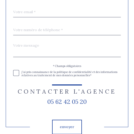
défaut
email
*
Téléphone
*
Message
Fieldset
*
par
défaut
Validation
* Champs obligatoires
j'ai pris connaissance de la politique de confidentialité et des informations
relatives au traitement de mes données personnelles*
CONTACTER L'AGENCE
05 62 42 05 20
Validation
envoyer