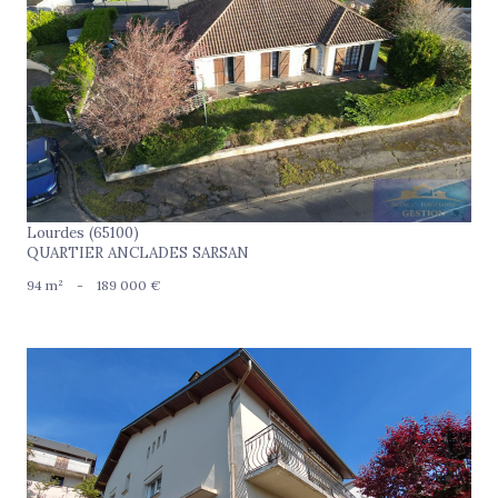
voir le bien
Lourdes (65100)
QUARTIER ANCLADES SARSAN
94 m²
-
189 000 €