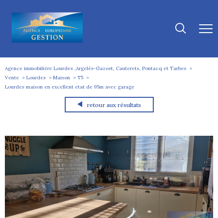
Agence immobilière Lourdes ,Argelès-Gazost, Cauterets, Pontacq et Tarbes
Vente
Lourdes
Maison
T5
Lourdes maison en excellent etat de 95m avec garage
retour aux résultats