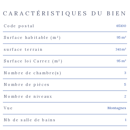
CARACTÉRISTIQUES DU BIEN
65100
Code postal
Caractéristiques
Valeurs
95 m²
Surface habitable (m²)
341 m²
surface terrain
95 m²
Surface loi Carrez (m²)
3
Nombre de chambre(s)
5
Nombre de pièces
2
Nombre de niveaux
Montagnes
Vue
1
Nb de salle de bains