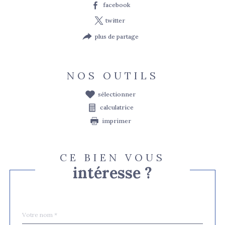
facebook
twitter
plus de partage
NOS OUTILS
sélectionner
calculatrice
imprimer
CE BIEN VOUS
intéresse ?
Nom
Fieldset
*
par