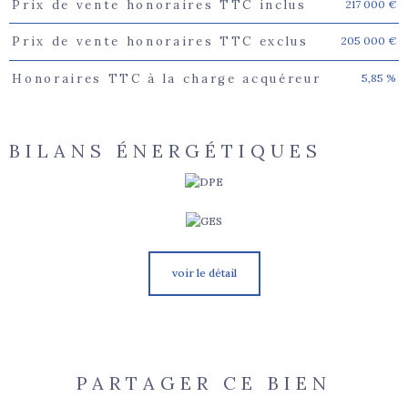
217 000 €
Prix de vente honoraires TTC inclus
Caractéristiques
Valeurs
205 000 €
Prix de vente honoraires TTC exclus
5,85 %
Honoraires TTC à la charge acquéreur
BILANS ÉNERGÉTIQUES
voir le détail
PARTAGER CE BIEN