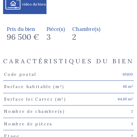
video du bien
Prix du bien
Pièce(s)
Chambre(s)
96 500 €
3
2
CARACTÉRISTIQUES DU BIEN
65100
Code postal
Caractéristiques
Valeurs
65 m²
Surface habitable (m²)
64,65 m²
Surface loi Carrez (m²)
2
Nombre de chambre(s)
3
Nombre de pièces
2
Etage