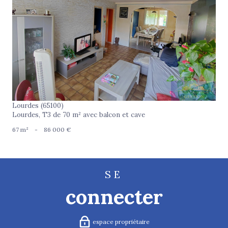
voir le bien
Lourdes (65100)
Lourdes, T3 de 70 m² avec balcon et cave
67 m²
-
86 000 €
SE
connecter
espace propriétaire