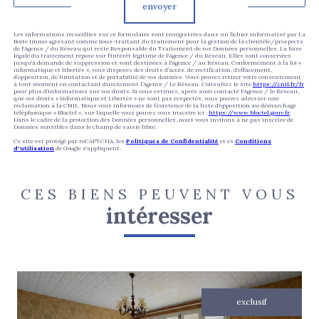
envoyer
Les informations recueillies sur ce formulaire sont enregistrées dans un fichier informatisé par La
Boite Immo agissant comme Sous-traitant du traitement pour la gestion de la clientèle/prospects
de l'Agence / du Réseau qui reste Responsable du Traitement de vos Données personnelles. La base
légale du traitement repose sur l'intérêt légitime de l'Agence / du Réseau. Elles sont conservées
jusqu'à demande de suppression et sont destinées à l'Agence / au Réseau. Conformément à la loi «
informatique et libertés », vous disposez des droits d’accès, de rectification, d’effacement,
d’opposition, de limitation et de portabilité de vos données. Vous pouvez retirer votre consentement
à tout moment en contactant directement l’Agence / Le Réseau. Consultez le site
https://cnil.fr/fr
pour plus d’informations sur vos droits. Si vous estimez, après avoir contacté l'Agence / le Réseau,
que vos droits « Informatique et Libertés » ne sont pas respectés, vous pouvez adresser une
réclamation à la CNIL. Nous vous informons de l’existence de la liste d'opposition au démarchage
téléphonique « Bloctel », sur laquelle vous pouvez vous inscrire ici :
https://www.bloctel.gouv.fr
.
Dans le cadre de la protection des Données personnelles, nous vous invitons à ne pas inscrire de
Données sensibles dans le champ de saisie libre.
Ce site est protégé par reCAPTCHA, les
Politiques de Confidentialité
et es
Conditions
d'utilisation
de Google s'appliquent.
CES BIENS PEUVENT VOUS
intéresser
exclusif