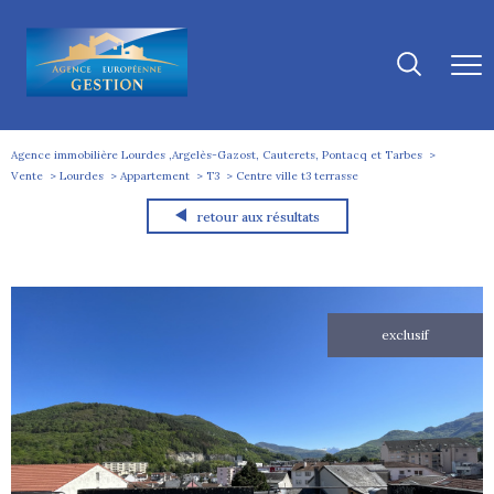
Agence immobilière Lourdes ,Argelès-Gazost, Cauterets, Pontacq et Tarbes
Vente
Lourdes
Appartement
T3
Centre ville t3 terrasse
retour aux résultats
exclusif