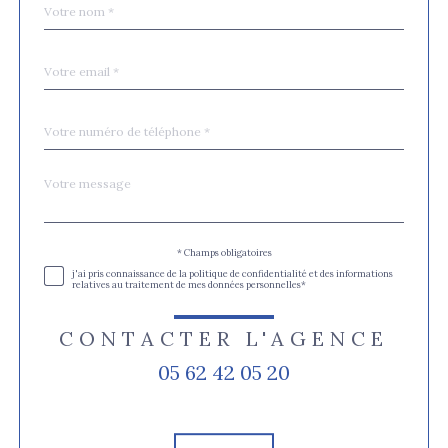
Fieldset
*
par
défaut
email
*
Téléphone
*
Message
Fieldset
*
par
défaut
Validation
* Champs obligatoires
j'ai pris connaissance de la politique de confidentialité et des informations
relatives au traitement de mes données personnelles*
CONTACTER L'AGENCE
05 62 42 05 20
Validation