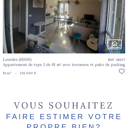
voir le
bien
Lourdes (65100)
Réf : 14637
Appartement de type 3 de 81 m² avec terrasses et palce de parking
Sél
81 m²
-
138 000 €
VOUS SOUHAITEZ
FAIRE ESTIMER VOTRE
PROPRE BIEN?