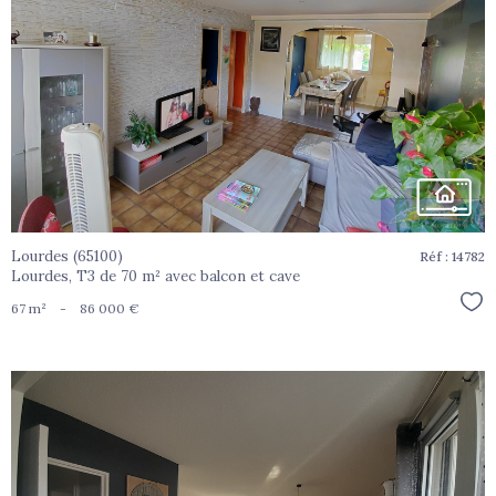
voir le
bien
Lourdes (65100)
Réf : 14782
Lourdes, T3 de 70 m² avec balcon et cave
Sél
67 m²
-
86 000 €