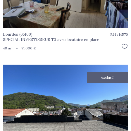
Lourdes (65100)
Réf : 14570
SPECIAL INVESTISSEUR T3 avec locataire en place
Sél
48 m²
-
81 000 €
exclusif
voir le
bien