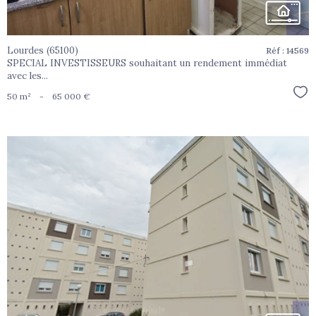
Lourdes (65100)
Réf : 14569
SPECIAL INVESTISSEURS souhaitant un rendement immédiat
avec les...
Sél
50 m²
-
65 000 €
voir le
bien