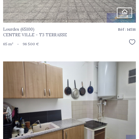
Lourdes (65100)
Réf : 14516
CENTRE VILLE - T3 TERRASSE
Sél
65 m²
-
96 500 €
voir le
bien