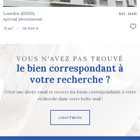
Lourdes (65100)
Réf : 14419
spécial investisseur
Sél
75 m²
-
96 500 €
VOUS N'AVEZ PAS TROUVÉ
le bien correspondant à
votre recherche ?
Créer une alerte email et recevez les biens correspondants à votre
recherche dans votre boîte mail !
créer l'alerte