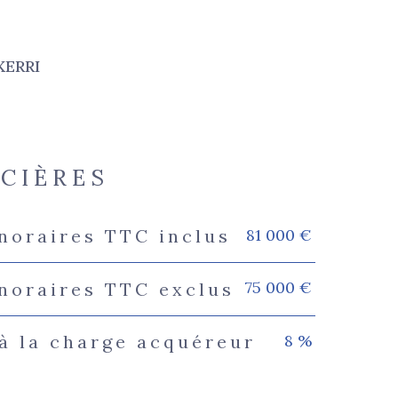
XERRI
NCIÈRES
81 000 €
noraires TTC inclus
s
75 000 €
onoraires TTC exclus
8 %
à la charge acquéreur