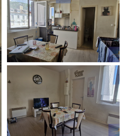
réinitialiser les
filtres