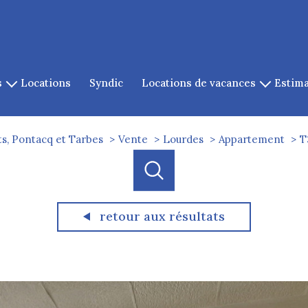
s
locations
syndic
locations de vacances
estim
es
location de cauterets
es
s, Pontacq et Tarbes
Vente
Lourdes
Appartement
T
gazost
ets
cq
retour aux résultats
acheter
louer
estimer
e l'ancien
de l'ancien
à l'année
1
Localisation
Budget
de l'immo pro
de l'immo pro