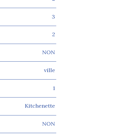
3
2
NON
ville
1
Kitchenette
NON