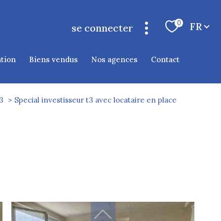
Langue
0
FR
se connecter
espace propriétaire cauterets
ation
biens vendus
nos agences
contact
3
Special investisseur t3 avec locataire en place
filtrer