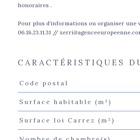
honoraires .
Pour plus d'informations ou organiser une 
06.18.23.11.31 // xerri@agenceeuropeenne.c
CARACTÉRISTIQUES D
Code postal
Caractéristiques
Valeurs
Surface habitable (m²)
Surface loi Carrez (m²)
Nombre de chambre(s)