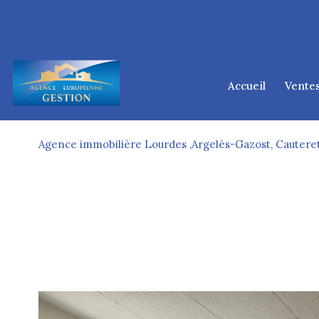
accueil
vente
lourd
tarb
Agence immobilière Lourdes ,Argelès-Gazost, Cauteret
argelès-
cauter
ponta
d
1
Type de bien