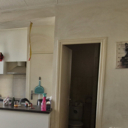
3 Pièces
voir les
7
annonces