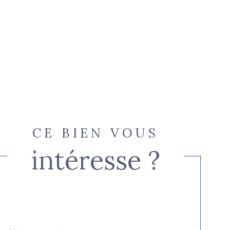
CE BIEN VOUS
intéresse ?
Nom
Fieldset