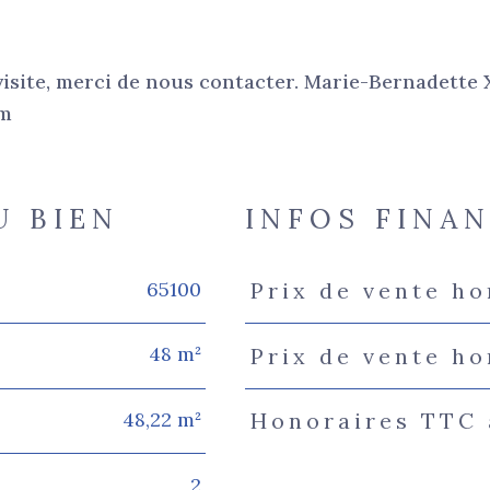
visite, merci de nous contacter. Marie-Bernadette 
om
U BIEN
INFOS FINA
65100
Prix de vente ho
Caractéristiques
Valeur
48 m²
Prix de vente h
48,22 m²
Honoraires TTC 
2