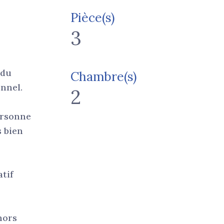
Pièce(s)
3
 du
Chambre(s)
onnel.
2
ersonne
s bien
tif
hors