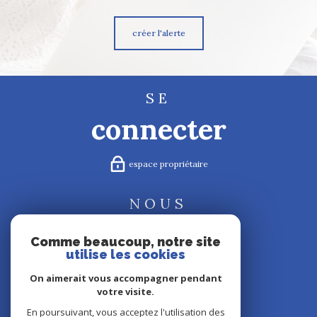
créer l'alerte
SE
connecter
espace propriétaire
NOUS
suivre
Comme beaucoup, notre site
utilise les cookies
On aimerait vous accompagner pendant
votre visite.
NOUS
En poursuivant, vous acceptez l'utilisation des