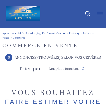
Agence immobilière Lourdes ,Argelès-Gazost, Cauterets, Pontacq et Tarbes
Vente
Commerce
COMMERCE EN VENTE
0
ANNONCE(S) TROUVÉE(S) SELON VOS CRITÈRES
Trier par
Les plus récentes
VOUS SOUHAITEZ
FAIRE ESTIMER VOTRE