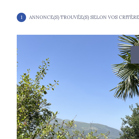
1
ANNONCE(S) TROUVÉE(S) SELON VOS CRITÈR
voir le
bien