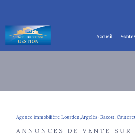
accueil
vente
lourd
tarb
argelès-
cauter
d
ponta
Type de bien
Agence immobilière Lourdes ,Argelès-Gazost, Cauteret
65400 - Vier-Bordes
ANNONCES DE VENTE SUR 