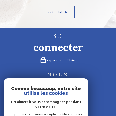
créer l'alerte
SE
connecter
espace propriétaire
NOUS
suivre
Comme beaucoup, notre site
utilise les cookies
On aimerait vous accompagner pendant
votre visite.
NOUS
En poursuivant, vous acceptez l'utilisation des