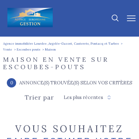
Agence immobilière Lourdes ,Argelès-Gazost, Cauterets, Pontacq et Tarbes
Vente
Escoubes pouts
Maison
MAISON EN VENTE SUR
ESCOUBES-POUTS
0
ANNONCE(S) TROUVÉE(S) SELON VOS CRITÈRES
Trier par
Les plus récentes
VOUS SOUHAITEZ