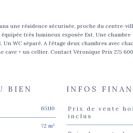
ans une résidence sécurisée, proche du centre-vill
e équipée très lumineux exposée Est. Une chambre
d. Un WC séparé. A l'étage deux chambres avec cha
e cave + un cellier. Contact Véronique Prix 275 60
U BIEN
INFOS FINA
65110
Prix de vente h
Caractéristiques
Valeur
inclus
72 m²