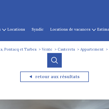
s
locations
syndic
locations de vacances
estim
es
location de cauterets
es
s, Pontacq et Tarbes
Vente
Cauterets
Appartement
gazost
ets
cq
retour aux résultats
acheter
louer
estimer
e l'ancien
de l'ancien
à l'année
1
Localisation
Budget
de l'immo pro
de l'immo pro