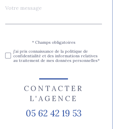
Message
Fieldset
*
par
défaut
* Champs obligatoires
Validation
j'ai pris connaissance de la politique de
confidentialité et des informations relatives
au traitement de mes données personnelles*
CONTACTER
L'AGENCE
05 62 42 19 53