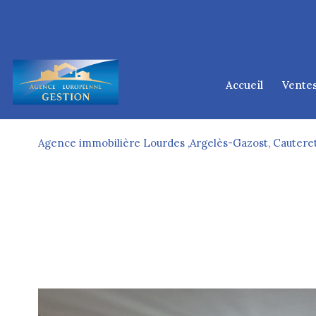
accueil
vente
lourd
tarb
Agence immobilière Lourdes ,Argelès-Gazost, Cauteret
argelès-
cauter
ponta
d
1
Type de bien