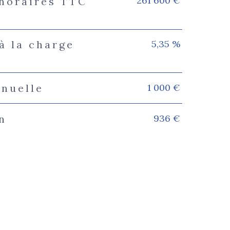
261 600 €
onoraires TTC
5,35 %
à la charge
1 000 €
nnuelle
936 €
n