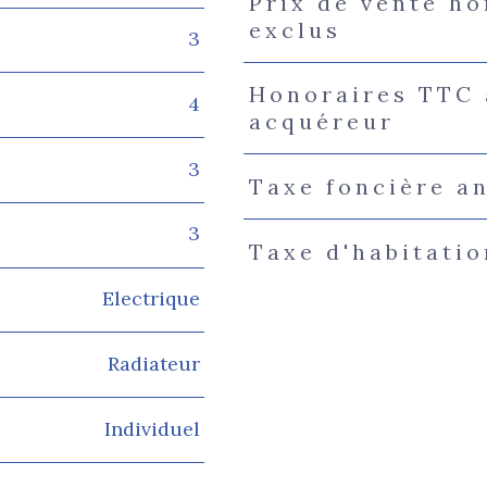
Prix de vente h
exclus
3
Honoraires TTC 
4
acquéreur
3
Taxe foncière a
3
Taxe d'habitatio
Electrique
Radiateur
Individuel