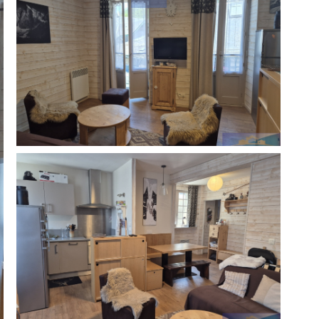
réinitialiser les
filtres