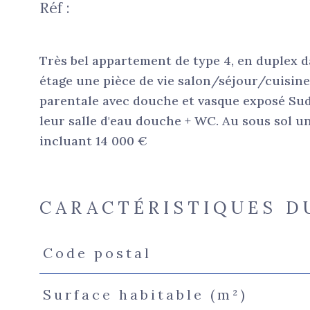
Réf :
Très bel appartement de type 4, en duplex d
étage une pièce de vie salon/séjour/cuisin
parentale avec douche et vasque exposé Su
leur salle d'eau douche + WC. Au sous sol un
incluant 14 000 €
CARACTÉRISTIQUES D
Code postal
Caractéristiques
Valeurs
Surface habitable (m²)