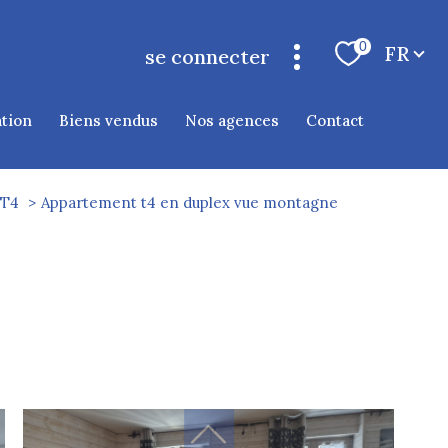
Langue
0
FR
se connecter
espace propriétaire cauterets
ation
biens vendus
nos agences
contact
T4
Appartement t4 en duplex vue montagne
filtrer