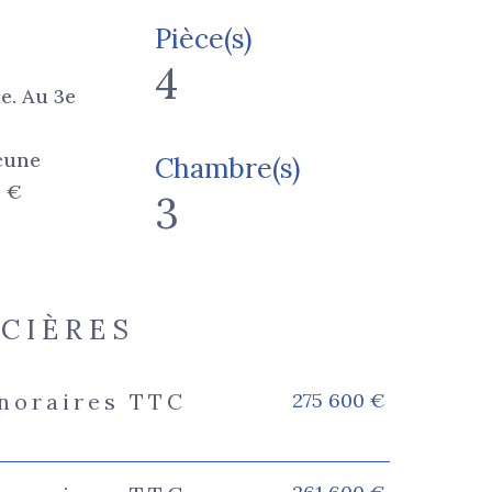
Pièce(s)
4
e. Au 3e
cune
Chambre(s)
0 €
3
NCIÈRES
275 600 €
onoraires TTC
s