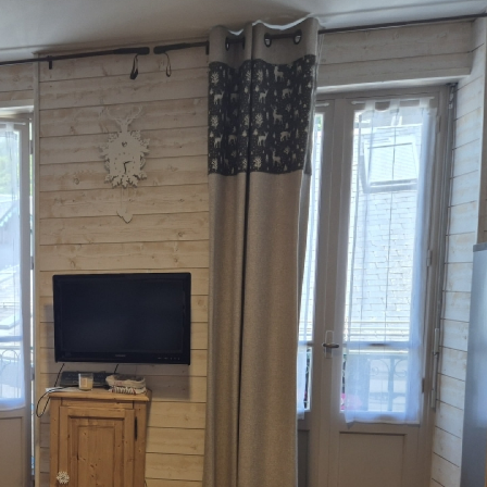
4 Pièces
voir les
3
annonces