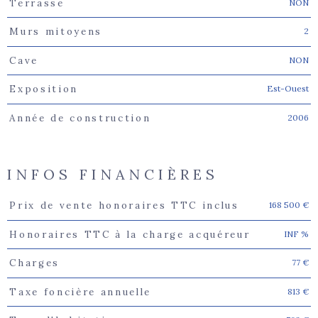
NON
Terrasse
2
Murs mitoyens
NON
Cave
Est-Ouest
Exposition
2006
Année de construction
INFOS FINANCIÈRES
168 500 €
Prix de vente honoraires TTC inclus
Caractéristiques
Valeurs
INF %
Honoraires TTC à la charge acquéreur
77 €
Charges
813 €
Taxe foncière annuelle