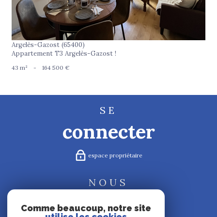
Argelès-Gazost (65400)
Appartement T3 Argelès-Gazost !
43 m²
-
164 500 €
SE
connecter
espace propriétaire
NOUS
suivre
Comme beaucoup, notre site
utilise les cookies