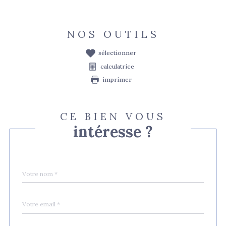
NOS OUTILS
sélectionner
calculatrice
imprimer
CE BIEN VOUS
intéresse ?
Nom
Fieldset
*
par
défaut
email
*