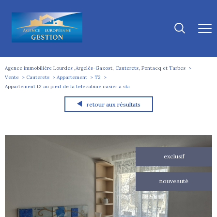
Agence immobilière Lourdes ,Argelès-Gazost, Cauterets, Pontacq et Tarbes
Vente
Cauterets
Appartement
T2
Appartement t2 au pied de la telecabine casier a ski
retour aux résultats
exclusif
nouveauté