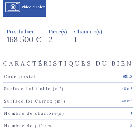
video du bien
Prix du bien
Pièce(s)
Chambre(s)
168 500 €
2
1
CARACTÉRISTIQUES DU BIEN
65110
Code postal
Caractéristiques
Valeurs
40 m²
Surface habitable (m²)
40 m²
Surface loi Carrez (m²)
1
Nombre de chambre(s)
2
Nombre de pièces