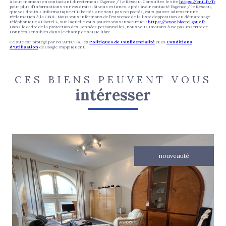
à tout moment en contactant directement l’Agence / Le Réseau. Consultez le site
https://cnil.fr/fr
pour plus d’informations sur vos droits. Si vous estimez, après avoir contacté l'Agence / le Réseau,
que vos droits « Informatique et Libertés » ne sont pas respectés, vous pouvez adresser une
réclamation à la CNIL. Nous vous informons de l’existence de la liste d'opposition au démarchage
téléphonique « Bloctel », sur laquelle vous pouvez vous inscrire ici :
https://www.bloctel.gouv.fr
.
Dans le cadre de la protection des Données personnelles, nous vous invitons à ne pas inscrire de
Données sensibles dans le champ de saisie libre.
Ce site est protégé par reCAPTCHA, les
Politiques de Confidentialité
et es
Conditions
d'utilisation
de Google s'appliquent.
CES BIENS PEUVENT VOUS
intéresser
nouveauté
voir le bien