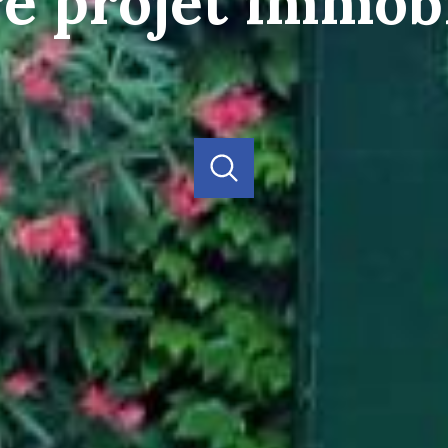
re projet immobi
acheter
louer
estimer
e l'ancien
de l'ancien
à l'année
Budget
de l'immo pro
de l'immo pro
voir les
168
annonces