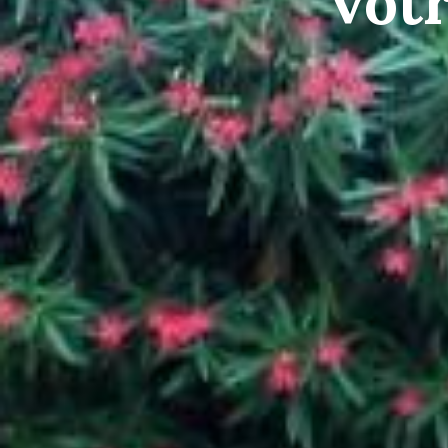
vot
d
Type de bien