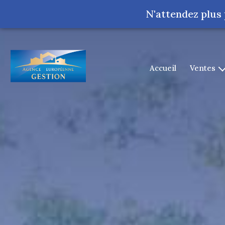
N'attendez plus
accueil
ventes
lourdes
tarbes
argelès-gazo
cauterets
pontacq