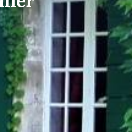
lier
filtrer
réinitialiser les filtres