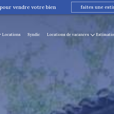
 pour vendre votre bien
faites une est
locations
syndic
locations de vacances
estimati
location de cauterets
st