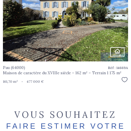
voir le
bien
Pau (64000)
Réf : 14669A
Maison de caractère du XVIIIe siècle – 162 m² – Terrain 1 175 m²
Sél
161,70 m²
-
477 000 €
VOUS SOUHAITEZ
FAIRE ESTIMER VOTRE