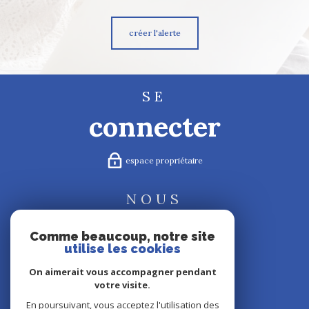
créer l'alerte
SE
connecter
espace propriétaire
NOUS
suivre
Comme beaucoup, notre site
utilise les cookies
On aimerait vous accompagner pendant
votre visite.
NOUS
En poursuivant, vous acceptez l'utilisation des