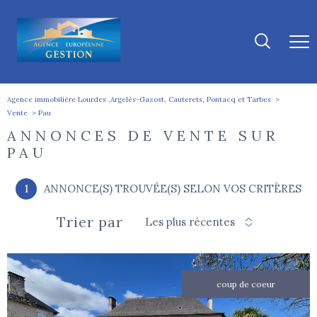
Agence immobilière Lourdes ,Argelès-Gazost, Cauterets, Pontacq et Tarbes
Vente
Pau
ANNONCES DE VENTE SUR
PAU
1
ANNONCE(S) TROUVÉE(S) SELON VOS CRITÈRES
Trier par
Les plus récentes
coup de coeur