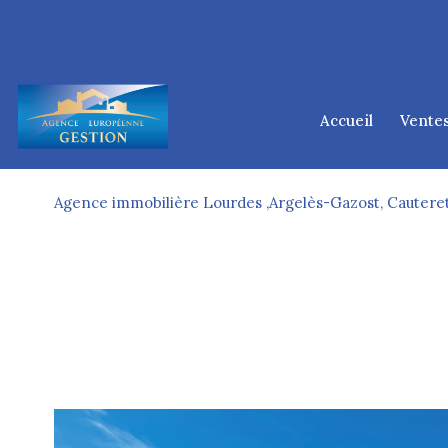
accueil
vente
lourd
tarb
Agence immobilière Lourdes ,Argelès-Gazost, Cauteret
argelès-
cauter
ponta
d
1
Type de bien