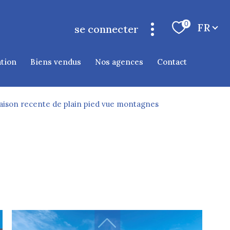
Langue
0
FR
se connecter
espace propriétaire cauterets
ation
biens vendus
nos agences
contact
ison recente de plain pied vue montagnes
filtrer