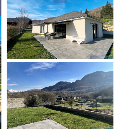
réinitialiser les
filtres