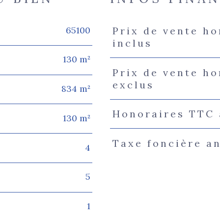
65100
Prix de vente h
Caractéristiques
Valeur
inclus
130 m²
Prix de vente h
exclus
834 m²
Honoraires TTC 
130 m²
Taxe foncière a
4
5
1