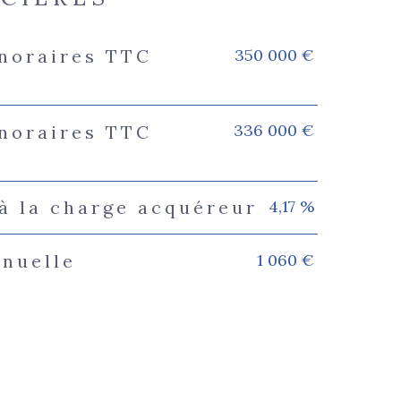
350 000 €
onoraires TTC
s
336 000 €
onoraires TTC
4,17 %
à la charge acquéreur
1 060 €
nnuelle