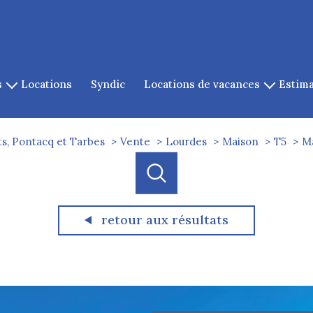
s
locations
syndic
locations de vacances
estim
es
location de cauterets
es
s, Pontacq et Tarbes
Vente
Lourdes
Maison
T5
Ma
gazost
ets
cq
retour aux résultats
acheter
louer
estimer
e l'ancien
de l'ancien
à l'année
1
Localisation
Budget
de l'immo pro
de l'immo pro