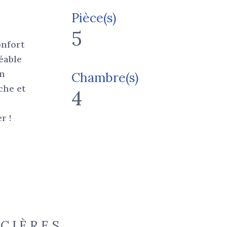
Pièce(s)
5
onfort
éable
Un
Chambre(s)
che et
4
r !
NCIÈRES