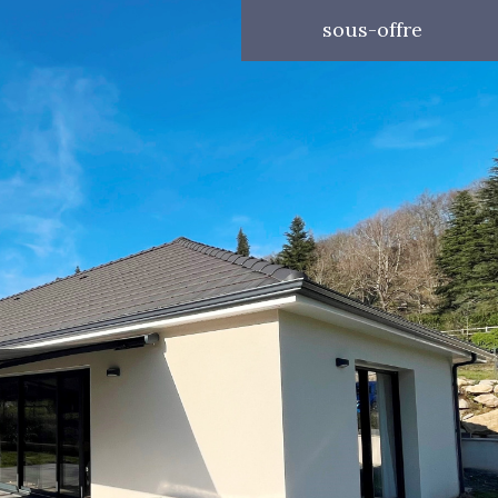
sous-offre
5 Pièces
voir les
10
annonces