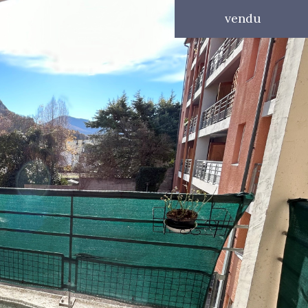
vendu
1 Pièces
voir les
4
annonces