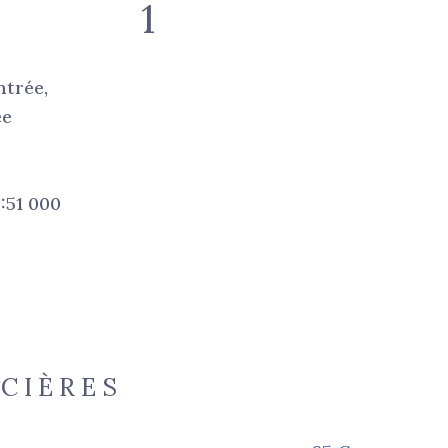
1
ntrée,
ée
:51 000
NCIÈRES