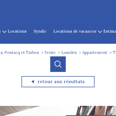
s
locations
syndic
locations de vacances
estim
es
location de cauterets
es
s, Pontacq et Tarbes
Vente
Lourdes
Appartement
T
gazost
ets
cq
retour aux résultats
acheter
louer
estimer
e l'ancien
de l'ancien
à l'année
1
Localisation
Budget
de l'immo pro
de l'immo pro