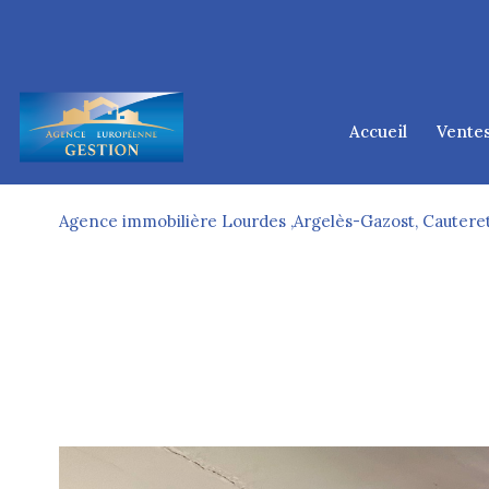
accueil
vente
lourd
tarb
Agence immobilière Lourdes ,Argelès-Gazost, Cauteret
argelès-
cauter
ponta
d
1
Type de bien