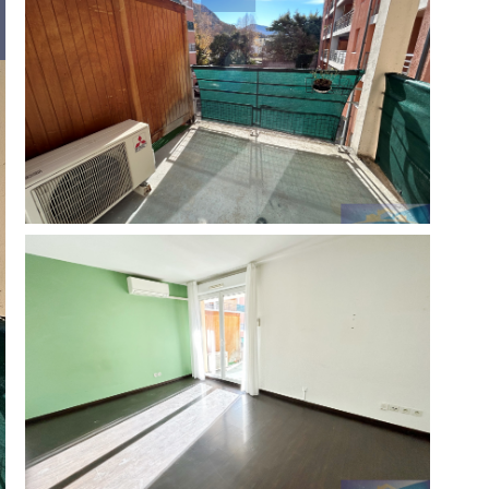
réinitialiser les
filtres