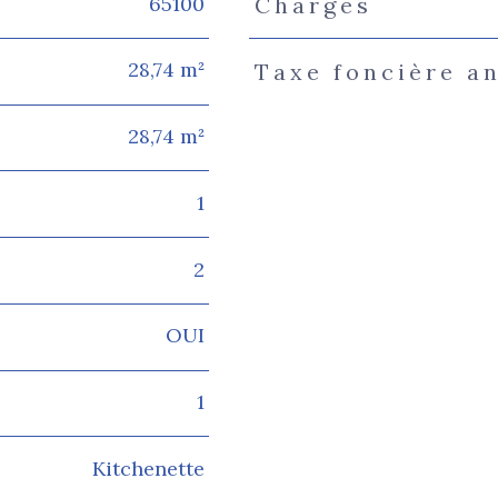
65100
Charges
Caractéristiques
Valeur
28,74 m²
Taxe foncière a
28,74 m²
1
2
OUI
1
Kitchenette