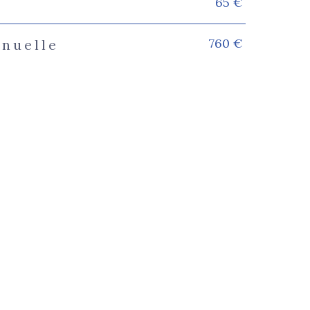
65 €
s
760 €
nnuelle