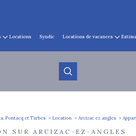
s
locations
syndic
locations de vacances
estim
es
location de cauterets
es
gazost
louer
ets
acheter
estimer
à l'année
cq
de l'ancien
à l'année
1
Localisation
Loyer
de l'immo pro
de l'immo pro
s, Pontacq et Tarbes
Location
Arcizac ez angles
Appar
ez-Angles
ON SUR ARCIZAC-EZ-ANGLES