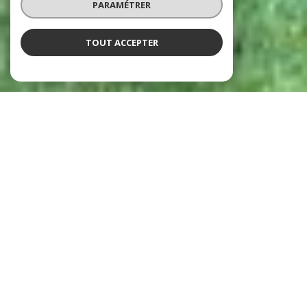
PARAMÉTRER
TOUT ACCEPTER
Agence immobilière
Lourdes, Argelès-Gazost, Tarbes,
Pontacq et Cauterets
5
a
gences immobilières à Lourdes, Argelès-
Gazost, Tarbes, Pontacq et Cauterets.
Une
équipe de
18 conseillers
spécialistes dans les
domaines de la
gestion, syndic de copropriété,
vente, location, viager, commerces
, pour tout